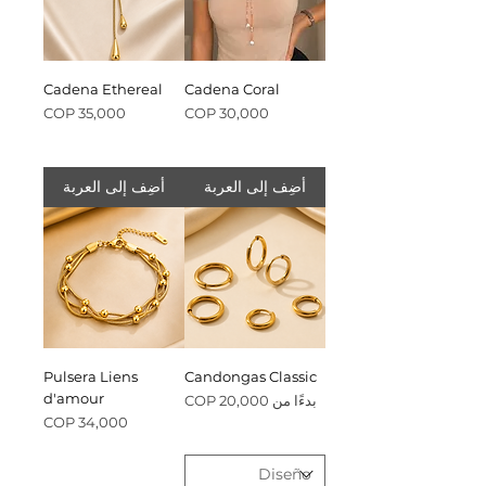
Cadena Ethereal
Cadena Coral
السعر
السعر
أضِف إلى العربة
أضِف إلى العربة
Pulsera Liens
Candongas Classic
d'amour
سعر البيع
بدءًا من
السعر