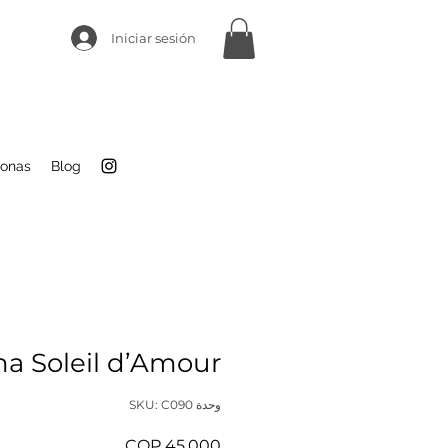
Iniciar sesión
sonas
Blog
a Soleil d’Amour
وحدة SKU: C090
السعر