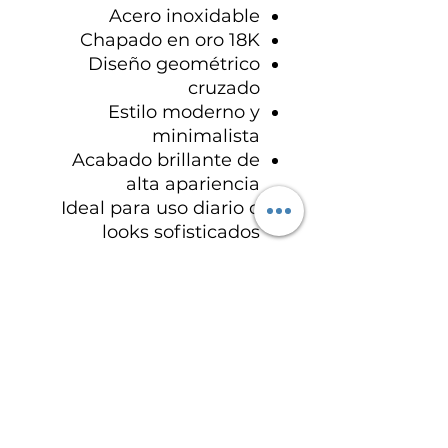
Acero inoxidable
Chapado en oro 18K
Diseño geométrico
cruzado
Estilo moderno y
minimalista
Acabado brillante de
alta apariencia
Ideal para uso diario o
looks sofisticados
Una pieza elegante y
versátil diseñada para
destacar con sutileza y
lujo moderno.
Especificaciones del
producto