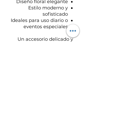
Diseño floral elegante
Estilo moderno y
sofisticado
Ideales para uso diario o
eventos especiales
Un accesorio delicado y
versátil que añade brillo,
estilo y personalidad a
cualquier look.
Especificaciones del
producto
Material principal: Acero
inoxidable
Material del pendiente: Acero de
titanio
لا توجد مراجعات حتى الآن
Recubrimiento dorado
شارك أفكارك. كن أول من يترك مراجعة.