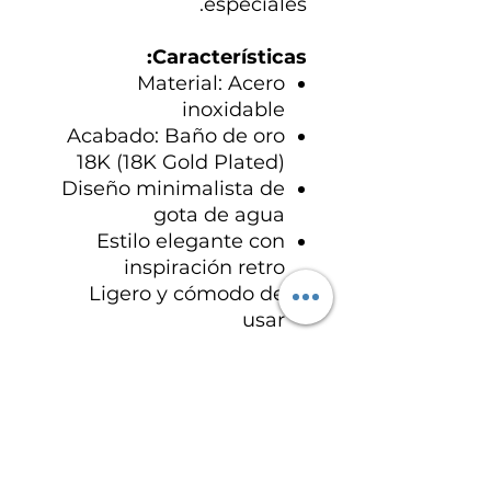
especiales.
Características:
Material: Acero
inoxidable
Acabado: Baño de oro
18K (18K Gold Plated)
Diseño minimalista de
gota de agua
Estilo elegante con
inspiración retro
Ligero y cómodo de
usar
Una joya delicada y de
alta gama que combina
modernidad, sofisticación
y elegancia en cada
detalle.