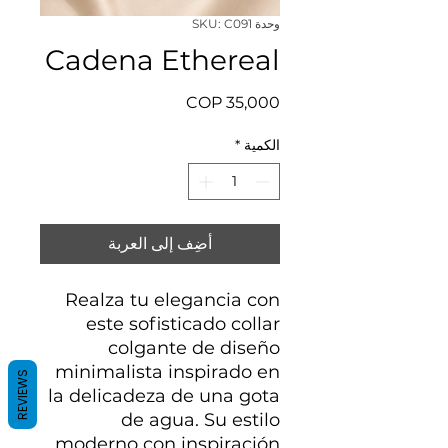
وحدة SKU: C091
Cadena Ethereal
السعر
الكمية
*
أضِف إلى العربة
Realza tu elegancia con
este sofisticado collar
colgante de diseño
minimalista inspirado en
REVIEWS
la delicadeza de una gota
de agua. Su estilo
moderno con inspiración