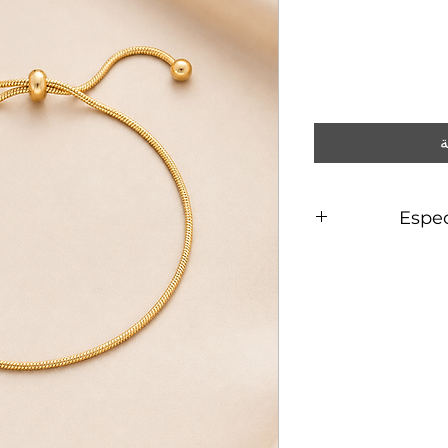
ة
Espec