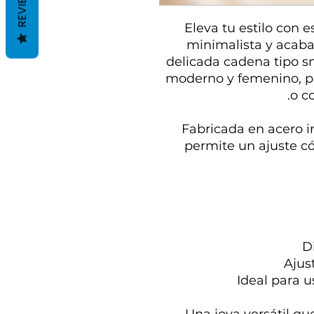
REVIEWS
Eleva tu estilo con e
minimalista y acaba
delicada cadena tipo sn
moderno y femenino, pe
o c
Fabricada en acero i
permite un ajuste c
D
Ajus
Ideal para u