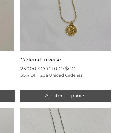
Cadena Universo
Prix original
Prix promotionnel
23 000 $CO
21 000 $CO
50% OFF 2da Unidad Cadenas
Ajouter au panier