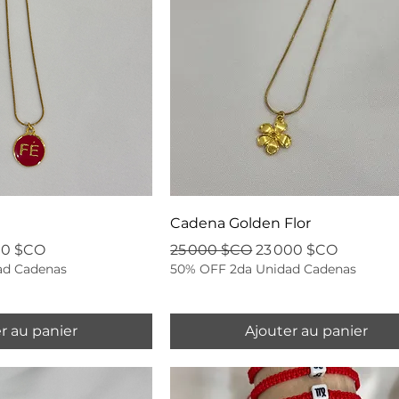
Cadena Golden Flor
 promotionnel
Prix original
Prix promotionnel
00 $CO
25 000 $CO
23 000 $CO
ad Cadenas
50% OFF 2da Unidad Cadenas
r au panier
Ajouter au panier