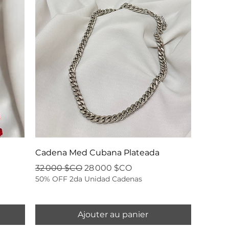
Cadena Med Cubana Plateada
Prix original
Prix promotionnel
32 000 $CO
28 000 $CO
50% OFF 2da Unidad Cadenas
Ajouter au panier