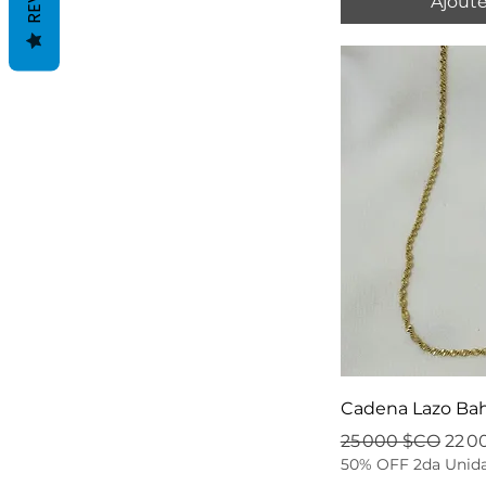
Ajoute
Cadena Lazo Bah
Prix original
Prix
25 000 $CO
22 0
50% OFF 2da Unid