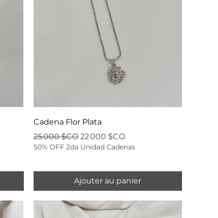
Cadena Flor Plata
Prix original
Prix promotionnel
25 000 $CO
22 000 $CO
50% OFF 2da Unidad Cadenas
Ajouter au panier