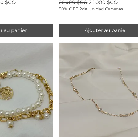
 promotionnel
Prix original
Prix promotionnel
00 $CO
28 000 $CO
24 000 $CO
50% OFF 2da Unidad Cadenas
r au panier
Ajouter au panier