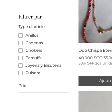
Filtrer par
Type d'article
Anillos
Cadenas
Chokers
Duo Chispa Eter
Prix original
Prix
Earcuffs
40 000 $CO
35 
50% OFF 2da Unid
Joyería y Bisutería
Pulsera
Ajoute
Prix
8 000 $CO
35 000 $CO