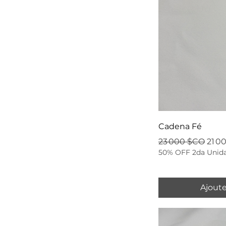
Cadena Fé
Prix original
Prix
23 000 $CO
21 0
50% OFF 2da Unid
Ajoute