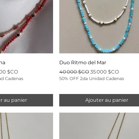
na
Duo Ritmo del Mar
 promotionnel
Prix original
Prix promotionnel
000 $CO
40 000 $CO
35 000 $CO
ad Cadenas
50% OFF 2da Unidad Cadenas
r au panier
Ajouter au panier