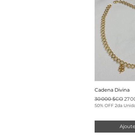
Cadena Divina
Prix original
Prix
30 000 $CO
27 
50% OFF 2da Unid
Ajoute