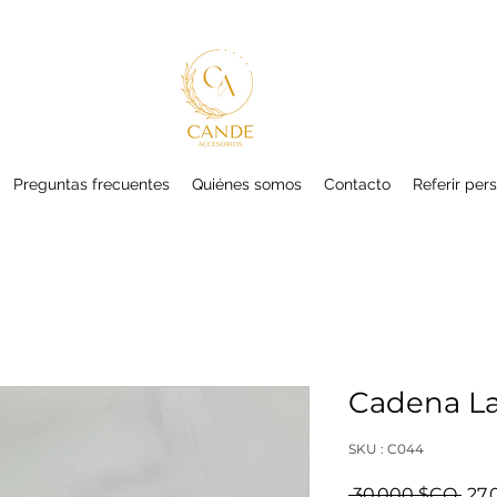
Preguntas frecuentes
Quiénes somos
Contacto
Referir per
Cadena L
SKU : C044
Prix
 30 000 $CO 
27