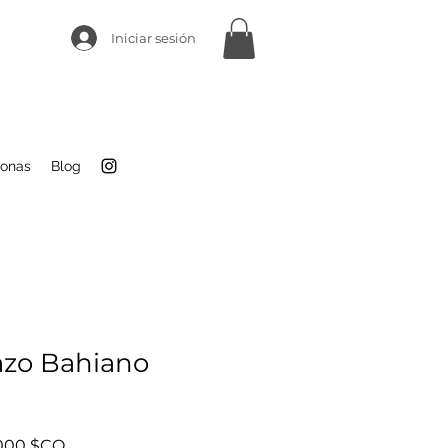
Iniciar sesión
sonas
Blog
azo Bahiano
Prix
 000 $CO