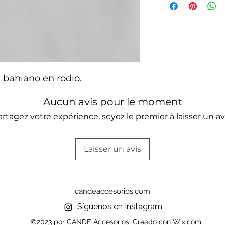
devoluciones.
puede llegar entre 
de tu ubicación. P
con mayor precisió
whatsapp. Para más
política de envíos.
 bahiano en rodio.
Aucun avis pour le moment
artagez votre expérience, soyez le premier à laisser un avi
Laisser un avis
candeaccesorios.com
Síguenos en Instagram
©2023 por CANDE Accesorios. Creado con Wix.com