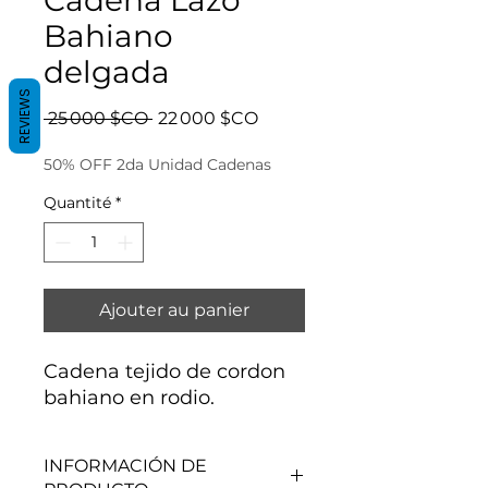
Bahiano
delgada
REVIEWS
Prix
Prix
 25 000 $CO 
22 000 $CO
original
promotionnel
50% OFF 2da Unidad Cadenas
Quantité
*
Ajouter au panier
Cadena tejido de cordon
bahiano en rodio.
INFORMACIÓN DE