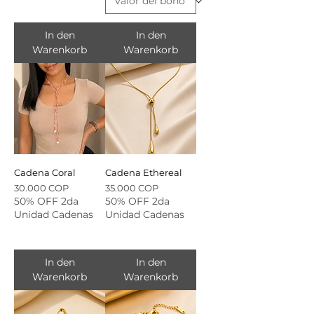
In den
In den
Warenkorb
Warenkorb
Cadena Coral
Cadena Ethereal
Preis
Preis
30.000 COP
35.000 COP
50% OFF 2da
50% OFF 2da
Unidad Cadenas
Unidad Cadenas
In den
In den
Warenkorb
Warenkorb