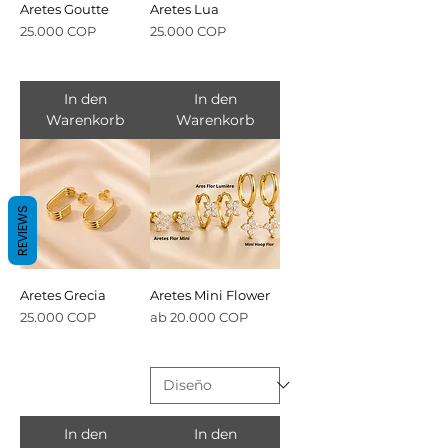
Aretes Goutte
Aretes Lua
Preis
Preis
25.000 COP
25.000 COP
In den
In den
Warenkorb
Warenkorb
REVIEWS
Aretes Grecia
Aretes Mini Flower
Preis
Sale-Preis
25.000 COP
ab
20.000 COP
In den
In den