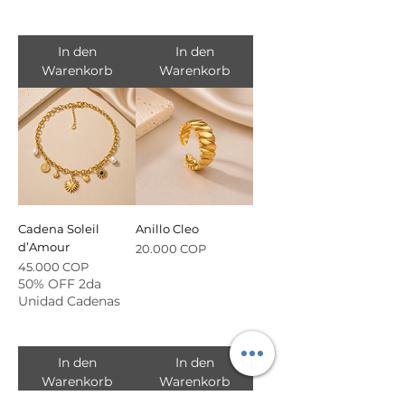
In den
In den
Warenkorb
Warenkorb
Cadena Soleil
Anillo Cleo
d’Amour
Preis
20.000 COP
Preis
45.000 COP
50% OFF 2da
Unidad Cadenas
In den
In den
Warenkorb
Warenkorb