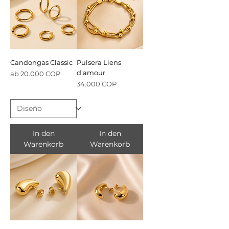
Candongas Classic
Pulsera Liens
d'amour
Sale-Preis
ab
20.000 COP
Preis
34.000 COP
In den
In den
Warenkorb
Warenkorb