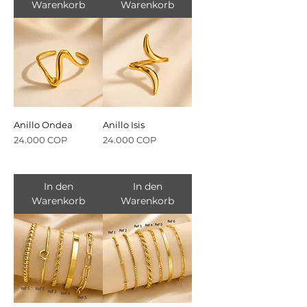
Warenkorb
Warenkorb
Anillo Ondea
Anillo Isis
Preis
Preis
24.000 COP
24.000 COP
In den
In den
Warenkorb
Warenkorb