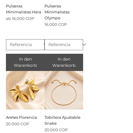
Pulseras
Pulseras
Minimalistas Hera
Minimalistas
Olympo
Sale-Preis
ab
16.000 COP
Preis
16.000 COP
In den
In den
Warenkorb
Warenkorb
Aretes Florencia
Tobillera Ajustable
Snake
Preis
20.000 COP
Preis
20.000 COP