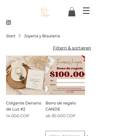
Start
Joyería y Bisutería
Filtern & sortieren
Colgante Denario
Bono de regalo
de Luz #2
CANDE
Preis
Sale-Preis
14.000 COP
ab
30.000 COP