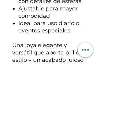
con detalles de esferas
Ajustable para mayor
comodidad
Ideal para uso diario o
eventos especiales
Una joya elegante y
versátil que aporta brillo,
estilo y un acabado lujoso
a cualquier colección de
accesorios.
Especificaciones del
producto
Acero inoxidable chapado en oro
18K
Noch keine Bewertungen