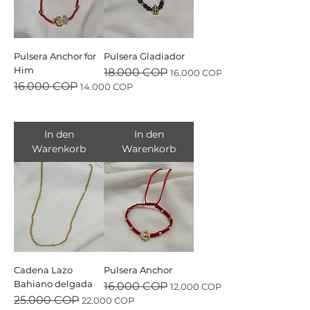
Pulsera Anchor for
Pulsera Gladiador
Him
Standardpreis
Sale-Preis
18.000 COP
16.000 COP
Standardpreis
Sale-Preis
16.000 COP
14.000 COP
In den
In den
Warenkorb
Warenkorb
Cadena Lazo
Pulsera Anchor
Bahiano delgada
Standardpreis
Sale-Preis
16.000 COP
12.000 COP
Standardpreis
Sale-Preis
25.000 COP
22.000 COP