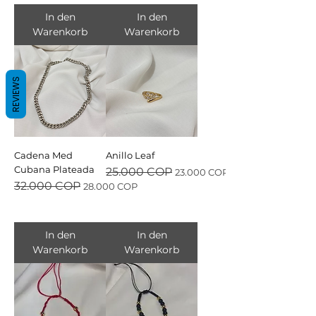
In den
In den
Warenkorb
Warenkorb
REVIEWS
Cadena Med
Anillo Leaf
Cubana Plateada
Standardpreis
Sale-Preis
25.000 COP
23.000 COP
Standardpreis
Sale-Preis
32.000 COP
28.000 COP
In den
In den
Warenkorb
Warenkorb