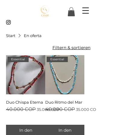
Start
En oferta
Filtern & sortieren
Essential
Essential
Duo Chispa Eterna
Duo Ritmo del Mar
Standardpreis
Sale-Preis
Standardpreis
Sale-Preis
40.000 COP
40.000 COP
35.000 COP
35.000 COP
In den
In den