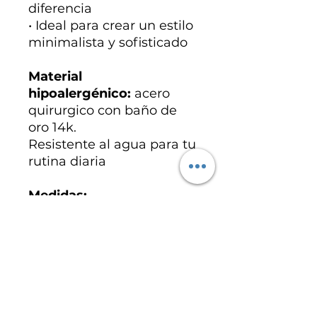
diferencia
• Ideal para crear un estilo
minimalista y sofisticado
Material
hipoalergénico:
acero
quirurgico con baño de
oro 14k.
Resistente al agua para tu
rutina diaria
Medidas:
Topos balin: 3 mm.
Topos flor: 5 mm.
Candongas: 12 mm.
Especificaciones del
producto