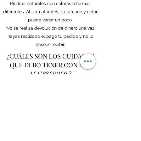
Piedras naturales con colores o formas
diferentes. Al ser naturales, su tamaño y color
puede variar un poco.
No se realiza devolución de dinero una vez
hayas realizado el pago tu pedido y no lo
desees recibir.
¿CUÁLES SON LOS CUIDADOS
QUE DEBO TENER CON LOS
ACCESORIOS?
La durabilidad de los accesorios depende
mucho del cuidado que tengas con ellos, por
eso te dejamos estos tips:
No utilices productos de limpieza con tus
joyas puestas.
No apliques perfume directamente sobre
ellos.