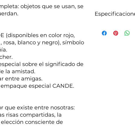
mpleta: objetos que se usan, se
uerdan.
Especificacion
Accesorios tejidos
inoxidable.
 (disponibles en color rojo,
 rosa, blanco y negro), símbolo
ía.
cher.
special sobre el significado de
de la amistad.
r entre amigas.
 y empaque especial CANDE.
or que existe entre nosotras:
as risas compartidas, la
 elección consciente de