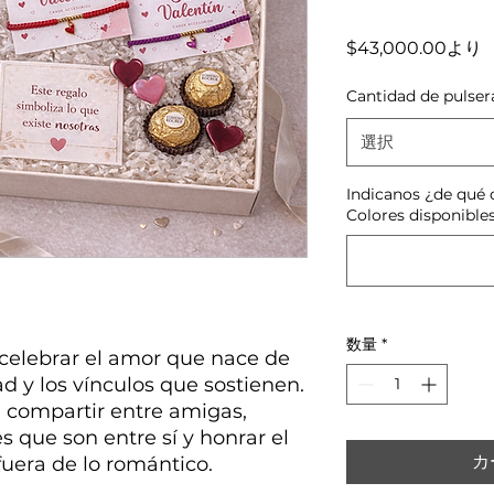
$43,000.00
より
Cantidad de pulser
選択
Indicanos ¿de qué c
Colores disponibles
数量
*
 celebrar el amor que nace de
ad y los vínculos que sostienen.
 compartir entre amigas,
s que son entre sí y honrar el
カ
uera de lo romántico.