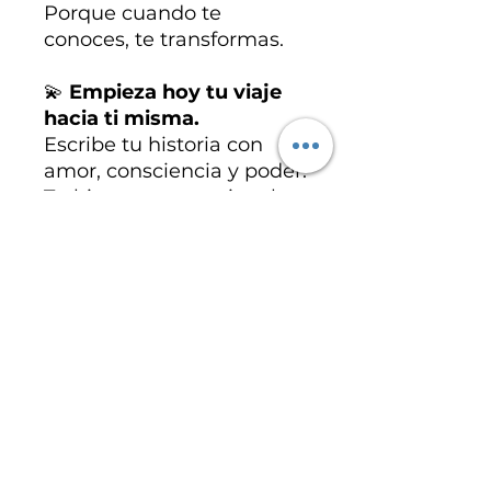
Porque cuando te
conoces, te transformas.
💫
Empieza hoy tu viaje
hacia ti misma.
Escribe tu historia con
amor, consciencia y poder.
Tu bienestar emocional
comienza aquí.
Especificaciones del
producto
Archivo PDF desarrollado por
CANDE Accesorios.
まだレビューはありません
最初のレビューを書きませんか？ あ