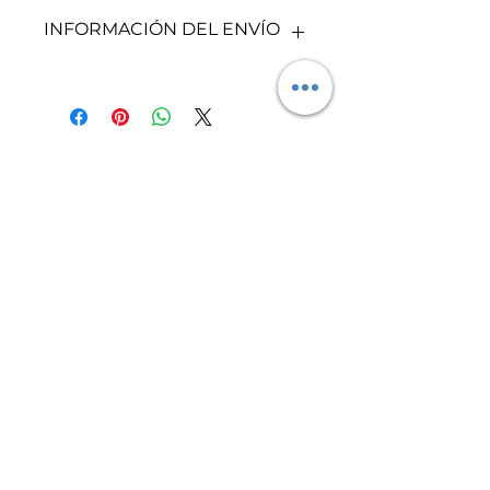
Se realizan cambios y/o
INFORMACIÓN DEL ENVÍO
reembolsos por defectos de
fabricación, por ello es muy
importante que revises tu pedido
Recuerda que trabajamos bajo
en cuanto llegue. Para más
pedido. Tu compra puede llegar
información, revisa nuestra
entre 5 y 8 días hábiles
política de cambios y
dependiendo de tu ubicación.
まだレビューはありません
devoluciones.
Puedes confirmar este tiempo
最初のレビューを書きませんか？ あ
con mayor precisión a través de
なたのご意見・ご要望をぜひ共有して
nuestro whatsapp. Para más
ください。
información, revisa nuestra
política de envíos.
レビューを投稿
candeaccesorios.com
Síguenos en Instagram
©2023 por CANDE Accesorios. Creado con Wix.com