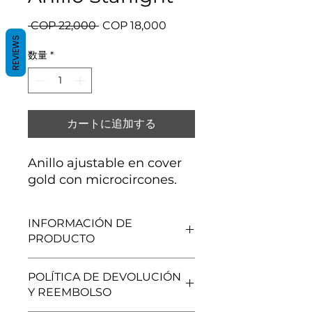
通
セ
 COP 22,000 
COP 18,000
常
ー
REVIEWS
価
ル
数量
*
格
価
格
カートに追加する
Anillo ajustable en cover
gold con microcircones.
INFORMACIÓN DE
PRODUCTO
Cover gold.
POLÍTICA DE DEVOLUCIÓN
Y REEMBOLSO