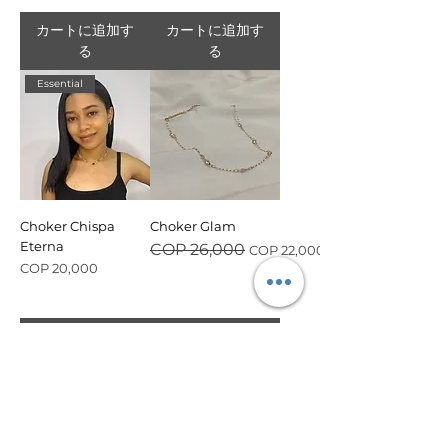
カートに追加す
カートに追加す
る
る
Essential
Choker Chispa
Choker Glam
Eterna
通常価格
セール価格
COP 26,000
COP 22,000
価格
COP 20,000
カートに追加す
カートに追加す
る
る
candeaccesorios.com