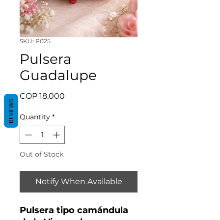
SKU: P025
Pulsera
Guadalupe
Price
COP 18,000
REVIEWS
Quantity
*
Out of Stock
Notify When Available
Pulsera tipo camándula