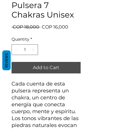
Pulsera 7
Chakras Unisex
Regular
Sale
 COP 18,000 
COP 16,000
Price
Price
Quantity
*
REVIEWS
Add to Cart
Cada cuenta de esta
pulsera representa un
chakra, un centro de
energía que conecta
cuerpo, mente y espíritu.
Los tonos vibrantes de las
piedras naturales evocan