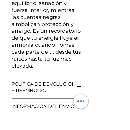
equilibrio, sanación y
fuerza interior, mientras
las cuentas negras
simbolizan protección y
arraigo. Es un recordatorio
de que tu energía fluye en
armonía cuando honras
cada parte de ti, desde tus
raíces hasta tu luz más
elevada.
POLÍTICA DE DEVOLUCIÓN
Y REEMBOLSO
Se realizan cambios y/o
INFORMACIÓN DEL ENVÍO
reembolsos por defectos de
fabricación, por ello es muy
importante que revises tu pedido
Recuerda que trabajamos bajo
INFORMACIÓN DE
en cuanto llegue. Para más
pedido. Tu compra puede llegar