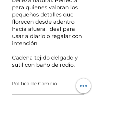
belleza natural. Perfecta
para quienes valoran los
pequeños detalles que
florecen desde adentro
hacia afuera. Ideal para
usar a diario o regalar con
intención.
Cadena tejido delgado y
sutil con baño de rodio.
Política de Cambio
Se realizan cambios y/o
Especificaciones del
reembolsos por defectos de
producto
fabricación, por ello es muy
importante que revises tu pedido
Baño de rodio.
en cuanto llegue. Para más
información, revisa nuestra