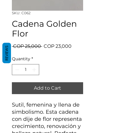
SKU: C062
Cadena Golden
Flor
Regular
Sale
 COP 25,000 
COP 23,000
REVIEWS
Price
Price
Quantity
*
Add to Cart
Sutil, femenina y llena de
simbolismo. Esta cadena
con dije de flor representa
crecimiento, renovación y