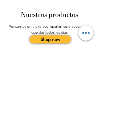
Nuestros productos
Pensamos en ti y te acompañamos en cada paso
que das todos los días
Shop now
Contacto
Online shop
Instagram: @cande_accesoriosav
Whatsapp:
+57 3164994449
Escríbenos
candeaccesorios.com