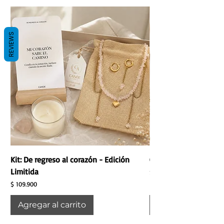
REVIEWS
Kit: De regreso al corazón - Edición
Camándula de la Fami
Limitida
Precio
$ 24.000
Precio
$ 109.900
Agregar al carrito
Agregar al carrit