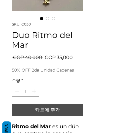
SKU: C030
Duo Ritmo del
Mar
일
할
 COP 40,000 
COP 35,000
반
인
가
가
50% OFF 2da Unidad Cadenas
수량
*
카트에 추가
Ritmo del Mar
es un dúo
REVIEWS