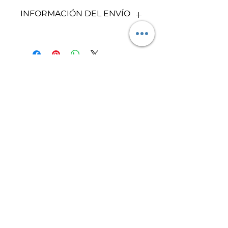
Se realizan cambios y/o
INFORMACIÓN DEL ENVÍO
reembolsos por defectos de
fabricación, por ello es muy
importante que revises tu pedido
Recuerda que trabajamos bajo
en cuanto llegue. Para más
pedido. Tu compra puede llegar
información, revisa nuestra
entre 5 y 8 días hábiles
política de cambios y
dependiendo de tu ubicación.
후기 없음
devoluciones.
Puedes confirmar este tiempo
첫 번째 후기를 작성하고 의견을 공유
con mayor precisión a través de
해주세요.
nuestro whatsapp. Para más
información, revisa nuestra
política de envíos.
후기 남기기
candeaccesorios.com
Síguenos en Instagram
©2023 por CANDE Accesorios. Creado con Wix.com
Derechos reservados