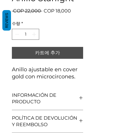
일
할
 COP 22,000 
COP 18,000
REVIEWS
반
인
가
가
수량
*
카트에 추가
Anillo ajustable en cover
gold con microcircones.
INFORMACIÓN DE
PRODUCTO
Cover gold.
POLÍTICA DE DEVOLUCIÓN
Y REEMBOLSO