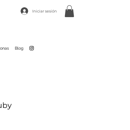
Iniciar sesión
sonas
Blog
uby