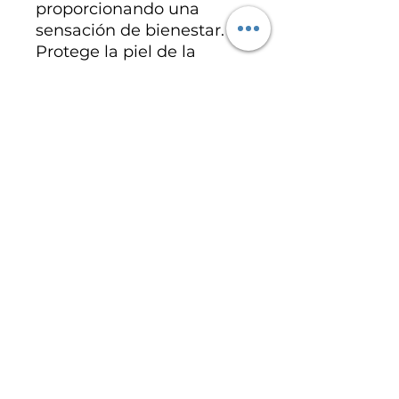
proporcionando una
sensación de bienestar.
Protege la piel de la
contaminación: La
vitamina E ayuda a
proteger la piel de los
daños causados por la
contaminación y los rayos
UV, fortaleciendo la
barrera cutánea.
Eco-friendly y sostenible:
Cuidamos de tu piel y del
planeta.
¡Dale a tu piel el cuidado
que merece con nuestro
jabón artesanal!
Haz tu pedido hoy mismo.