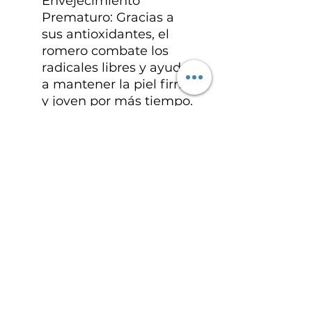
Envejecimiento
Prematuro: Gracias a
sus antioxidantes, el
romero combate los
radicales libres y ayuda
a mantener la piel firme
y joven por más tiempo.
Natural y Libre de
Químicos: Al ser un
jabón artesanal, suele
estar libre de químicos
agresivos, lo que lo hace
ideal para pieles
sensibles o alérgicas.
Eco-friendly y sostenible:
Cuidamos de tu piel y del
planeta.