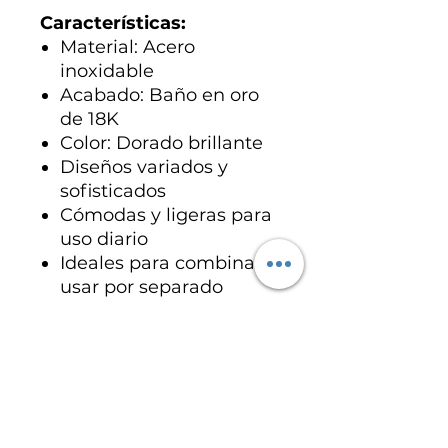
Características:
Material: Acero
inoxidable
Acabado: Baño en oro
de 18K
Color: Dorado brillante
Diseños variados y
sofisticados
Cómodas y ligeras para
uso diario
Ideales para combinar o
usar por separado
Piezas elegantes y
atemporales que añade
lujo, brillo y estilo a cada
ocasión.