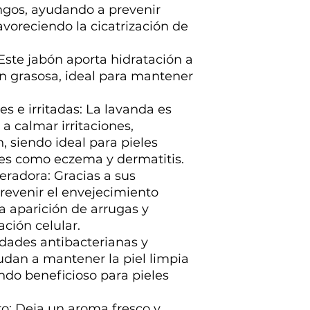
ngos, ayudando a prevenir
favoreciendo la cicatrización de
Este jabón aporta hidratación a
ión grasosa, ideal para mantener
les e irritadas: La lavanda es
a calmar irritaciones,
, siendo ideal para pieles
nes como eczema y dermatitis.
eradora: Gracias a sus
revenir el envejecimiento
a aparición de arrugas y
ción celular.
edades antibacterianas y
udan a mantener la piel limpia
endo beneficioso para pieles
o: Deja un aroma fresco y