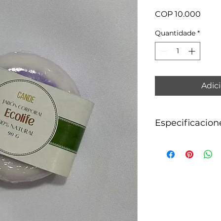
Preç
COP 10.000
Quantidade
*
Adici
Especificacion
Componentes: glice
lavanda.
Cantidad: 90 g