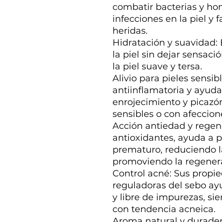
combatir bacterias y ho
infecciones en la piel y 
heridas.
Hidratación y suavidad: 
la piel sin dejar sensac
la piel suave y tersa.
Alivio para pieles sensib
antiinflamatoria y ayuda 
enrojecimiento y picazón
sensibles o con afeccio
Acción antiedad y regen
antioxidantes, ayuda a p
prematuro, reduciendo l
promoviendo la regenera
Control acné: Sus propi
reguladoras del sebo ay
y libre de impurezas, si
con tendencia acneica.
Aroma natural y durader