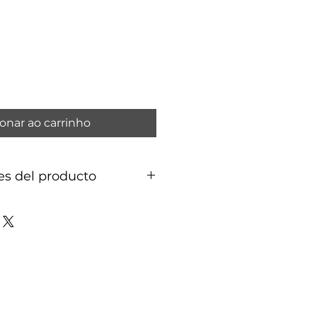
o
onar ao carrinho
es del producto
rina vegetal, aceite esencial de