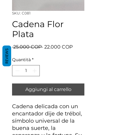
SKU: C081
Cadena Flor
Plata
Prezzo
Prezzo
 25.000 COP 
22.000 COP
REVIEWS
regolare
scontato
Quantità
*
Aggiungi al carrello
Cadena delicada con un
encantador dije de trébol,
símbolo universal de la
buena suerte, la