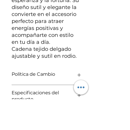
esperanza y la fortuna. Su
diseño sutil y elegante la
convierte en el accesorio
perfecto para atraer
energías positivas y
acompañarte con estilo
en tu día a día.
Cadena tejido delgado
ajustable y sutil en rodio.
Política de Cambio
Se realizan cambios y/o
Especificaciones del
reembolsos por defectos de
producto
fabricación, por ello es muy
importante que revises tu pedido
Cadena en acero inoxidable
en cuanto llegue. Para más
información, revisa nuestra
política de cambios y