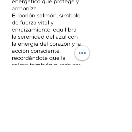
energético que protege y
armoniza.
El borlón salmón, símbolo
de fuerza vital y
enraizamiento, equilibra
la serenidad del azul con
la energía del corazón y la
acción consciente,
recordándote que la
calma también puede ser
poderosa.
Ananda significa dicha,
plenitud y gozo interior.
Llévala como un amuleto
diario, un ritual personal o
un ancla de presencia en
medio del movimiento.