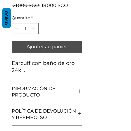
Prix
Prix
 21 000 $CO 
18 000 $CO
original
promotionnel
REVIEWS
Quantité
*
Ajouter au panier
Earcuff con baño de oro
24k. .
INFORMACIÓN DE
PRODUCTO
Baño de oro 24 k.
POLÍTICA DE DEVOLUCIÓN
Y REEMBOLSO
Se realizan cambios y/o