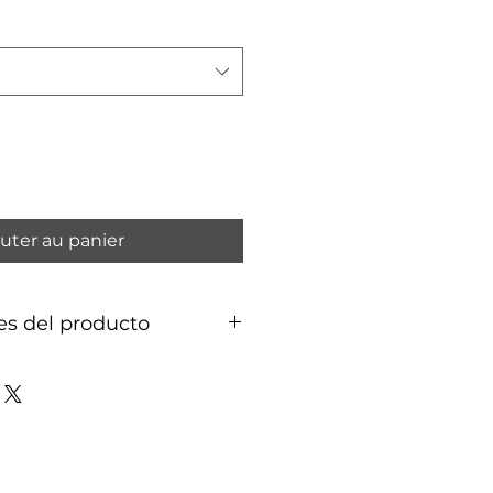
uter au panier
es del producto
génico:
acero quirurgico con