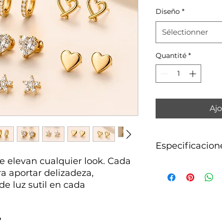
Diseño
*
Sélectionner
Quantité
*
Ajo
Especificacion
 elevan cualquier look. Cada
Material hipoaler
a aportar delizadeza,
baño de oro 14k.
de luz sutil en cada
?