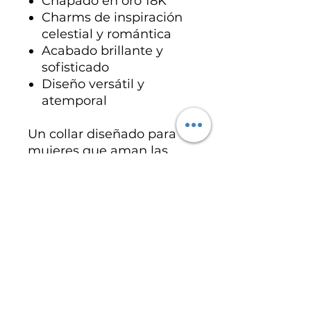
Chapado en oro 18K
Charms de inspiración
celestial y romántica
Acabado brillante y
sofisticado
Diseño versátil y
atemporal
Un collar diseñado para
mujeres que aman las
piezas con significado, luz
y un estilo elegante lleno
de personalidad.
Especificaciones del
producto
Acero inoxidable chapado con oro
18K