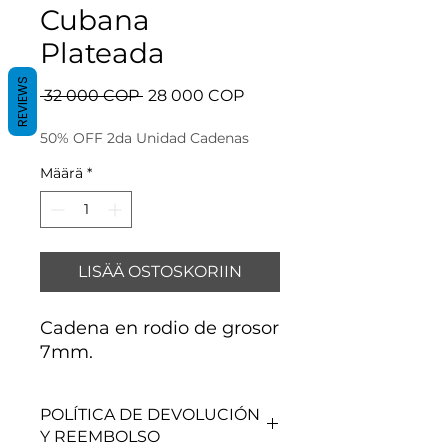
Cubana
Plateada
REVIEWS
Normaali
Alehinta
 32 000 COP 
28 000 COP
hinta
50% OFF 2da Unidad Cadenas
Määrä
*
LISÄÄ OSTOSKORIIN
Cadena en rodio de grosor
7mm.
POLÍTICA DE DEVOLUCIÓN
Y REEMBOLSO