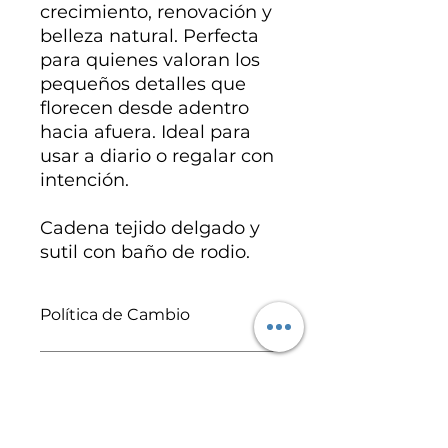
crecimiento, renovación y
belleza natural. Perfecta
para quienes valoran los
pequeños detalles que
florecen desde adentro
hacia afuera. Ideal para
usar a diario o regalar con
intención.
Cadena tejido delgado y
sutil con baño de rodio.
Política de Cambio
Se realizan cambios y/o
Especificaciones del
reembolsos por defectos de
producto
fabricación, por ello es muy
importante que revises tu pedido
Baño de rodio.
en cuanto llegue. Para más