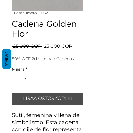
Tuotenumero: C062
Cadena Golden
Flor
Normaali
Alehinta
 25 000 COP 
23 000 COP
hinta
REVIEWS
50% OFF 2da Unidad Cadenas
Määrä
*
LISÄÄ OSTOSKORIIN
Sutil, femenina y llena de
simbolismo. Esta cadena
con dije de flor representa