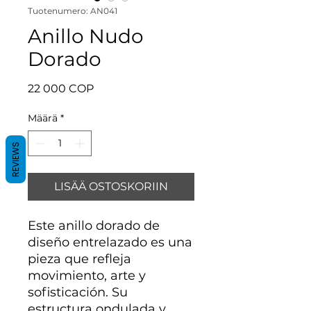
Tuotenumero: AN041
Anillo Nudo
Dorado
Hinta
22 000 COP
Määrä
*
REVIEWS
LISÄÄ OSTOSKORIIN
Este anillo dorado de
diseño entrelazado es una
pieza que refleja
movimiento, arte y
sofisticación. Su
estructura ondulada y