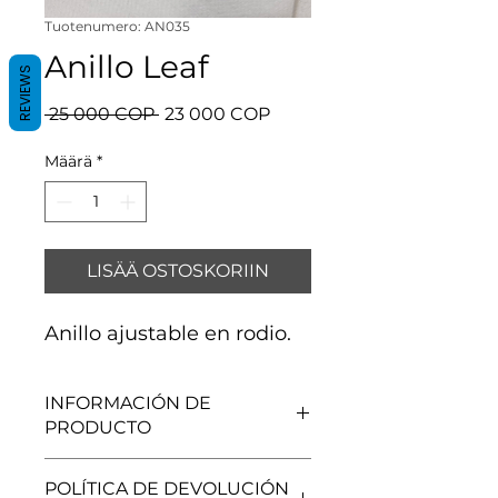
Tuotenumero: AN035
Anillo Leaf
REVIEWS
Normaali
Alehinta
 25 000 COP 
23 000 COP
hinta
Määrä
*
LISÄÄ OSTOSKORIIN
Anillo ajustable en rodio.
INFORMACIÓN DE
PRODUCTO
Rodio.
POLÍTICA DE DEVOLUCIÓN