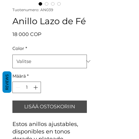
Tuotenumero: AN039
Anillo Lazo de Fé
Hinta
18 000 COP
Color
*
Määrä
*
REVIEWS
LISÄÄ OSTOSKORIIN
Estos anillos ajustables,
disponibles en tonos
dorado y plateado,