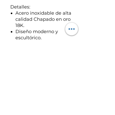
Detalles:
Acero inoxidable de alta
calidad Chapado en oro
18K.
Diseño moderno y
escultórico.
Acabado brillante y
elegante.
Especificaciones del
producto
Acero inoxidable chapado en oro
18K.
Arvosteluja ei vielä ole
Jaa mietteesi. Anna arvostelu
ensimmäisenä.